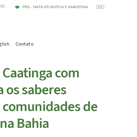
glish
Contato
S Caatinga com
a os saberes
as comunidades de
 na Bahia