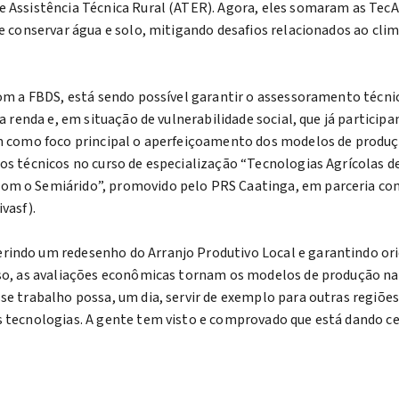
e Assistência Técnica Rural (ATER). Agora, eles somaram as Tec
 e conservar água e solo, mitigando desafios relacionados ao cli
 com a FBDS, está sendo possível garantir o assessoramento técni
xa renda e, em situação de vulnerabilidade social, que já particip
tem como foco principal o aperfeiçoamento dos modelos de produ
os técnicos no curso de especialização “Tecnologias Agrícolas d
com o Semiárido”, promovido pelo PRS Caatinga, em parceria co
vasf).
rindo um redesenho do Arranjo Produtivo Local e garantindo or
isso, as avaliações econômicas tornam os modelos de produção n
se trabalho possa, um dia, servir de exemplo para outras regiões
s tecnologias. A gente tem visto e comprovado que está dando ce