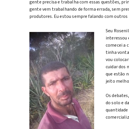
gente precisa e trabalha com essas questões, pri
gente vem trabalhando de forma errada, sem prese
produtores. Eu estou sempre falando com outros a
Seu Rosenil
interessou 
comecei a c
tinha vonta
vou colocar
cuidar dos 
que estão n
jeito melhor
Os debates
do solo e d
quantidade 
comerciali