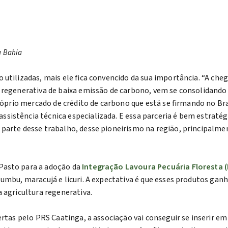
a Bahia
 utilizadas, mais ele fica convencido da sua importância. “A ch
 regenerativa de baixa emissão de carbono, vem se consolidando 
róprio mercado de crédito de carbono que está se firmando no Bras
sistência técnica especializada. E essa parceria é bem estratég
parte desse trabalho, desse pioneirismo na região, principalme
Pasto para a adoção da
Integração Lavoura Pecuária Floresta (
o umbu, maracujá e licuri. A expectativa é que esses produtos 
 agricultura regenerativa.
ertas pelo PRS Caatinga, a associação vai conseguir se inserir e