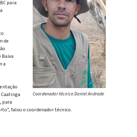
ABC para
ma
co
am de
ção
e Baixa
m a
ientação
Coordenador técnico Daniel Andrade
a Caatinga
, para
rto”, falou o coordenador técnico.