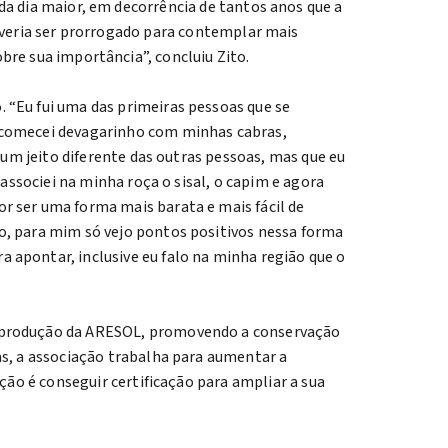
da dia maior, em decorrência de tantos anos que a
deveria ser prorrogado para contemplar mais
bre sua importância”, concluiu Zito.
 “Eu fui uma das primeiras pessoas que se
u comecei devagarinho com minhas cabras,
, um jeito diferente das outras pessoas, mas que eu
 associei na minha roça o sisal, o capim e agora
r ser uma forma mais barata e mais fácil de
o, para mim só vejo pontos positivos nessa forma
 apontar, inclusive eu falo na minha região que o
e produção da ARESOL, promovendo a conservação
as, a associação trabalha para aumentar a
nção é conseguir certificação para ampliar a sua