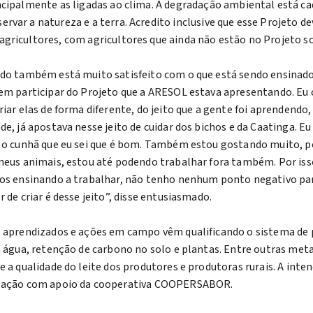
ncipalmente as ligadas ao clima. A degradação ambiental está ca
rvar a natureza e a terra. Acredito inclusive que esse Projeto 
gricultores, com agricultores que ainda não estão no Projeto so
do também está muito satisfeito com o que está sendo ensinado.
em participar do Projeto que a ARESOL estava apresentando. E
riar elas de forma diferente, do jeito que a gente foi aprendendo
de, já apostava nesse jeito de cuidar dos bichos e da Caatinga. Eu
 o cunhã que eu sei que é bom. Também estou gostando muito, po
meus animais, estou até podendo trabalhar fora também. Por iss
os ensinando a trabalhar, não tenho nenhum ponto negativo para
 de criar é desse jeito”, disse entusiasmado.
, aprendizados e ações em campo vêm qualificando o sistema d
a água, retenção de carbono no solo e plantas. Entre outras met
e a qualidade do leite dos produtores e produtoras rurais. A inte
zação com apoio da cooperativa COOPERSABOR.