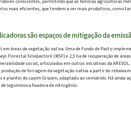
idores conscientes, permitindo que as famílias agricultoras mel
los mais eficientes, que tendem a ser mais produtivos, como t
icadoras são espaços de mitigação da emissão
 em áreas de vegetação nativa. Uma de Fundo de Pasto impleme
nejo Florestal Silvipastoril (MSF) e 2,5 ha de recuperação de áre
nerabilidade social, articulados em outras iniciativas da ARESOL.
 a produção de forragem da vegetação nativa a partir do rebaix
as e plantio do capim Gripam, adaptado ao semiárido. Há ainda a
de leguminosa fixadora de nitrogênio.