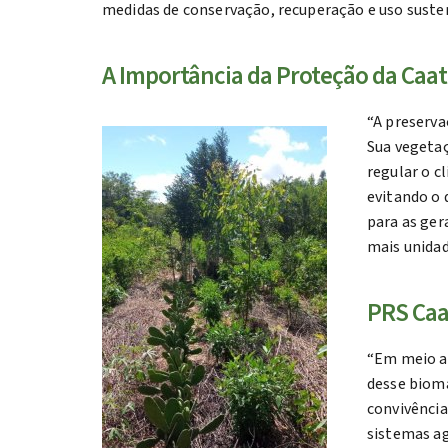
medidas de conservação, recuperação e uso suste
A Importância da Proteção da Caa
“A preserv
Sua vegetaç
regular o c
evitando o 
para as ger
mais unidad
PRS Caa
“Em meio a 
desse bioma
convivência
sistemas ag