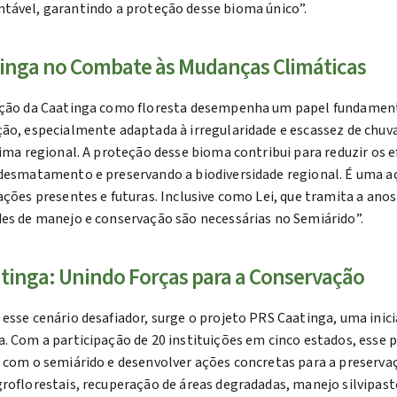
ntável, garantindo a proteção desse bioma único”.
tinga no Combate às Mudanças Climáticas
ação da Caatinga como floresta desempenha um papel fundament
ão, especialmente adaptada à irregularidade e escassez de chuva
lima regional. A proteção desse bioma contribui para reduzir os e
desmatamento e preservando a biodiversidade regional. É uma aç
ações presentes e futuras. Inclusive como Lei, que tramita a an
es de manejo e conservação são necessárias no Semiárido”.
tinga: Unindo Forças para a Conservação
esse cenário desafiador, surge o projeto PRS Caatinga, uma inici
. Com a participação de 20 instituições em cinco estados, esse
 com o semiárido e desenvolver ações concretas para a preserv
roflorestais, recuperação de áreas degradadas, manejo silvipast