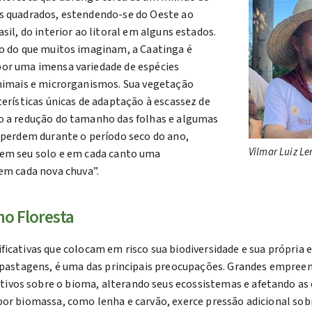
s quadrados, estendendo-se do Oeste ao
sil, do interior ao litoral em alguns estados.
o do que muitos imaginam, a Caatinga é
or uma imensa variedade de espécies
nimais e microrganismos. Sua vegetação
terísticas únicas de adaptação à escassez de
o a redução do tamanho das folhas e algumas
 perdem durante o período seco do ano,
Vilmar Luiz Le
 em seu solo e em cada canto uma
 em cada nova chuva”.
mo Floresta
icativas que colocam em risco sua biodiversidade e sua própria 
 e pastagens, é uma das principais preocupações. Grandes empre
ivos sobre o bioma, alterando seus ecossistemas e afetando as
por biomassa, como lenha e carvão, exerce pressão adicional sobr