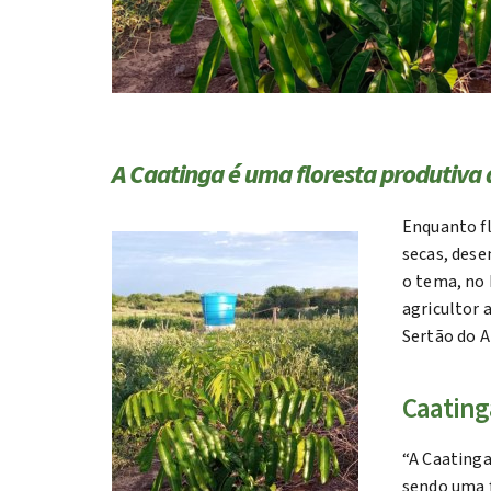
A Caatinga é uma floresta produtiva 
Enquanto fl
secas, dese
o tema, no 
agricultor 
Sertão do A
Caating
“A Caatinga
sendo uma f