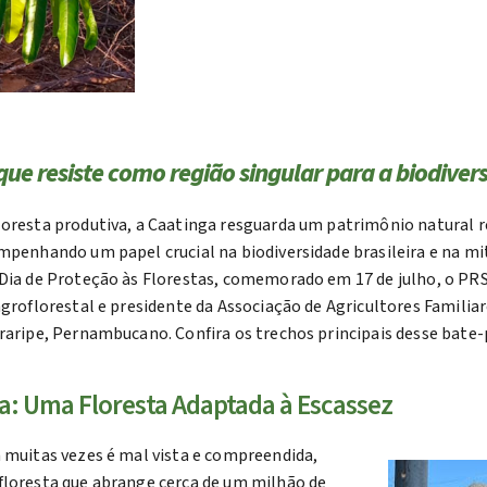
que resiste como região singular para a biodiver
oresta produtiva, a Caatinga resguarda um patrimônio natural re
mpenhando um papel crucial na biodiversidade brasileira e na mi
Dia de Proteção às Florestas, comemorado em 17 de julho, o PR
agroflorestal e presidente da Associação de Agricultores Familiar
raripe, Pernambucano. Confira os trechos principais desse bate-
a: Uma Floresta Adaptada à Escassez
 muitas vezes é mal vista e compreendida,
loresta que abrange cerca de um milhão de