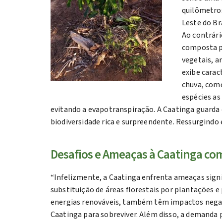
quilômetro
Leste do Bra
Ao contrári
composta p
vegetais, a
exibe carac
chuva, com
espécies as
evitando a evapotranspiração. A Caatinga guarda
biodiversidade rica e surpreendente. Ressurgindo
Desafios e Ameaças à Caatinga co
“Infelizmente, a Caatinga enfrenta ameaças signif
substituição de áreas florestais por plantações
energias renováveis, também têm impactos negat
Caatinga para sobreviver. Além disso, a demanda 