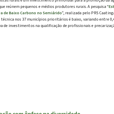
nistas rurais é um investimento primordial para a promoção da a
que reúnem pequenos e médios produtores rurais. A pesquisa “
Es
ura de Baixo Carbono no Semiárido
”, realizada pelo PRS Caatin
 técnica nos 37 municípios prioritários é baixo, variando entre 
va de investimentos na qualificação de profissionais e precariz