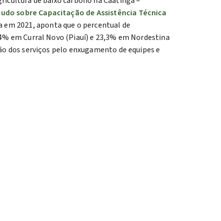
gricultura de baixo carbono na Caatinga –
tudo sobre Capacitação de Assistência Técnica
ga em 2021, aponta que o percentual de
0,4% em Curral Novo (Piauí) e 23,3% em Nordestina
ação dos serviços pelo enxugamento de equipes e