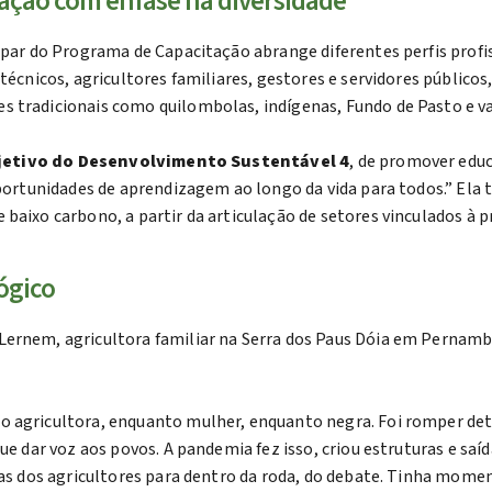
ação com ênfase na diversidade
ipar do Programa de Capacitação abrange diferentes perfis profis
técnicos, agricultores familiares, gestores e servidores público
 tradicionais como quilombolas, indígenas, Fundo de Pasto e va
jetivo do Desenvolvimento Sustentável 4
, de promover educ
 oportunidades de aprendizagem ao longo da vida para todos.” El
baixo carbono, a partir da articulação de setores vinculados à p
ógico
e Lernem, agricultora familiar na Serra dos Paus Dóia em Pernam
o agricultora, enquanto mulher, enquanto negra. Foi romper det
que dar voz aos povos. A pandemia fez isso, criou estruturas e s
cias dos agricultores para dentro da roda, do debate. Tinha mom