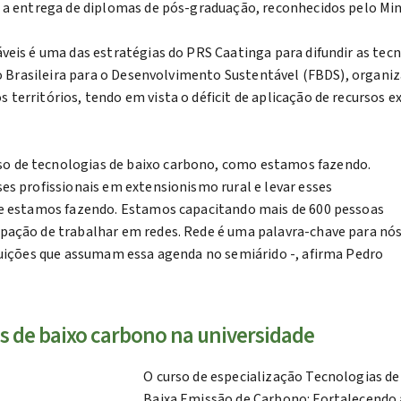
 a entrega de diplomas de pós-graduação, reconhecidos pelo Min
veis é uma das estratégias do PRS Caatinga para difundir as tecn
ão Brasileira para o Desenvolvimento Sustentável (FBDS), organi
territórios, tendo em vista o déficit de aplicação de recursos e
o de tecnologias de baixo carbono, como estamos fazendo.
es profissionais em extensionismo rural e levar esses
ue estamos fazendo. Estamos capacitando mais de 600 pessoas
pação de trabalhar em redes. Rede é uma palavra-chave para nós
tuições que assumam essa agenda no semiárido -, afirma Pedro
as de baixo carbono na universidade
O curso de especialização Tecnologias de
Baixa Emissão de Carbono: Fortalecendo a