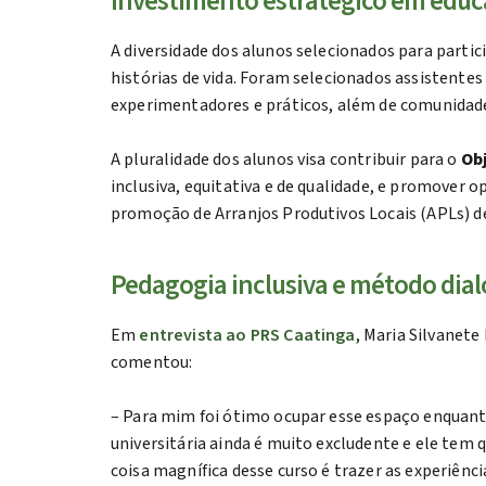
Investimento estratégico em educ
A diversidade dos alunos selecionados para partic
histórias de vida. Foram selecionados assistentes 
experimentadores e práticos, além de comunidades
A pluralidade dos alunos visa contribuir para o
Ob
inclusiva, equitativa e de qualidade, e promover
promoção de Arranjos Produtivos Locais (APLs) de 
Pedagogia inclusiva e método dial
Em
entrevista ao PRS Caatinga
, Maria Silvanet
comentou:
– Para mim foi ótimo ocupar esse espaço enquant
universitária ainda é muito excludente e ele tem 
coisa magnífica desse curso é trazer as experiên