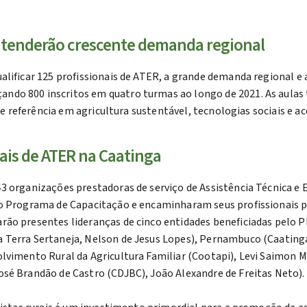
.
 atenderão crescente demanda regional
lificar 125 profissionais de ATER, a grande demanda regional e a
nçando 800 inscritos em quatro turmas ao longo de 2021. As aula
 de referência em agricultura sustentável, tecnologias sociais e a
ais de ATER na Caatinga
3 organizações prestadoras de serviço de Assistência Técnica e 
do Programa de Capacitação e encaminharam seus profissionais p
ão presentes lideranças de cinco entidades beneficiadas pelo P
 Terra Sertaneja, Nelson de Jesus Lopes), Pernambuco (Caatinga
lvimento Rural da Agricultura Familiar (Cootapi), Levi Saimon M
sé Brandão de Castro (CDJBC), João Alexandre de Freitas Neto).